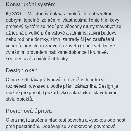
Konstrukční systém
IQ SYSTEME dodává okna z profilů Heroal s velmi
dobrými tepelně izolačními vlastnostmi. Tento hliníkový
profilový systém se hodí pro všechny druhy staveb,ať se
už jedná o velké průmyslové a administrativní budovy
nebo rodinné domky, zimní zahrady či jen zastřešení
vchodů, prosklená zádveří a závětří nebo světlíky. Ve
zvláštním provedení nabízíme dokonce i kruhové,
segmentové a oválné oblouky.
Design oken
Okna se dodávají v typových rozměrech nebo v
rozměrech a tvarech, podle přání zákazníka. Design je
možné přizpůsobit požadavku zákazníka i stavebnímu
stylu objektů.
Povrchová úprava
Okna mají zaručenu hladkost povrchu a vysokou odolnost
proti poškrábání. Dodávají se v eloxované povrchové