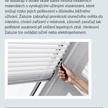
se dodávají v široké škále barev mnoha moderních
materiálech s vynikajícími užitnými vlastnostmi, které
snižují riziko jejich poškození v důsledku běžného
užívání. Žaluzie zabraňují proniknutí slunečního světla do
interiéru, chrání zařízení v místnosti, zároveň zaručují tak
potřebné soukromí při snížení tepelných ztrát. Venkovní
žaluzie lze ovládat ručně nebo elektropohonem.