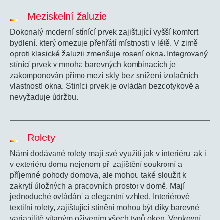
Meziskelní žaluzie
Dokonalý moderní stínící prvek zajištující vyšší komfort
bydlení. který omezuje přehřátí místnosti v létě. V zimě
oproti klasické žaluzii zmenšuje rosení okna. Integrovaný
stínící prvek v mnoha barevných kombinacích je
zakomponován přímo mezi skly bez snížení izolačních
vlastností okna. Stínící prvek je ovládán bezdotykově a
nevyžaduje údržbu.
Rolety
Námi dodávané rolety mají své využití jak v interiéru tak i
v exteriéru domu nejenom při zajištění soukromí a
příjemné pohody domova, ale mohou také sloužit k
zakrytí úložných a pracovních prostor v domě. Mají
jednoduché ovládání a elegantní vzhled. Interiérové
textilní rolety, zajištující stínění mohou být díky barevné
variabilitě vítaným oživením všech typů oken. Venkovní