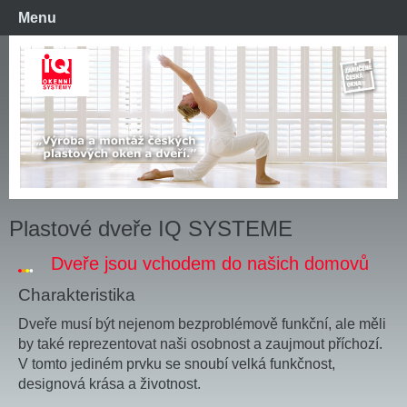
Menu
Plastové dveře IQ SYSTEME
Dveře jsou vchodem do našich domovů
Charakteristika
Dveře musí být nejenom bezproblémově funkční, ale měli
by také reprezentovat naši osobnost a zaujmout příchozí.
V tomto jediném prvku se snoubí velká funkčnost,
designová krása a životnost.