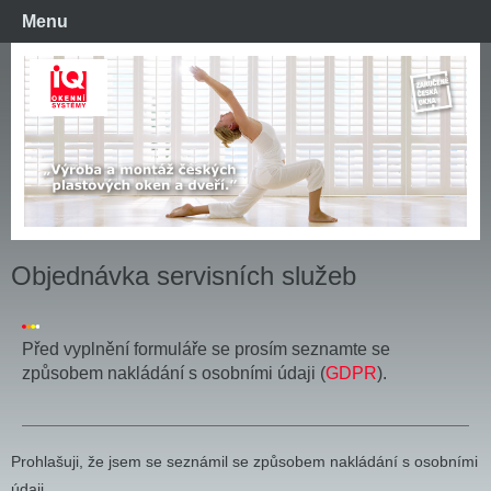
Menu
Objednávka servisních služeb
Před vyplnění formuláře se prosím seznamte se
způsobem nakládání s osobními údaji (
GDPR
).
Prohlašuji, že jsem se seznámil se způsobem nakládání s osobními
údaji