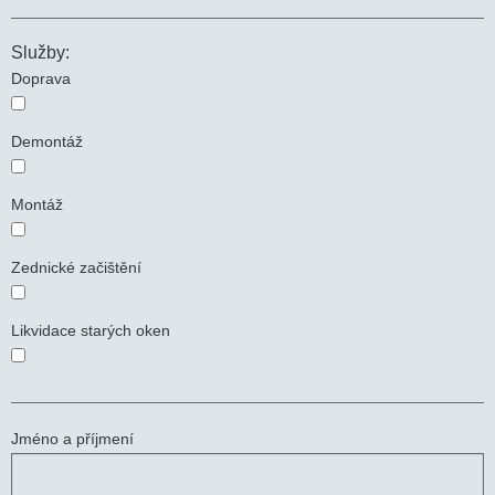
Služby:
Doprava
Demontáž
Montáž
Zednické začištění
Likvidace starých oken
Jméno a příjmení